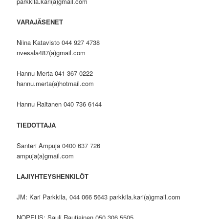
parkkila.kari(a)gmail.com
VARAJÄSENET
Niina Katavisto 044 927 4738
nvesala487(a)gmail.com
Hannu Merta 041 367 0222
hannu.merta(a)hotmail.com
Hannu Raitanen 040 736 6144
TIEDOTTAJA
Santeri Ampuja 0400 637 726
ampuja(a)gmail.com
LAJIYHTEYSHENKILÖT
JM: Kari Parkkila, 044 066 5643 parkkila.kari(a)gmail.com
NOPEUS: Sauli Rautiainen 050 306 5505