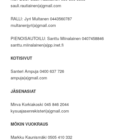
sauli.rautiainen(a)gmail.com
RALLI: Jyri Multanen 0443560787
multanenjyri(a)gmail.com
PIENOISAUTOILU: Santtu Miinalainen 0407458846
santtu.miinalainen(a)pp.inet.fi
KOTISIVUT
Santeri Ampuja 0400 637 726
ampuja(a)gmail.com
JÄSENASIAT
Mirva Korkiakoski 045 846 2044
kysuajasenrekisteri(a)gmail.com
MÖKIN VUOKRAUS
Markku Kaunismäki 0505 410 332