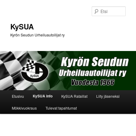
Siirry
sisältöön
Etsi
KySUA
Kyrön Seudun Urheiluautoilijat ry
Päävalikko
KySUA info
Etusivu
KySUA Rataillat
Liity jäseneksi
Mökkivuokraus
Tulevat tapahtumat