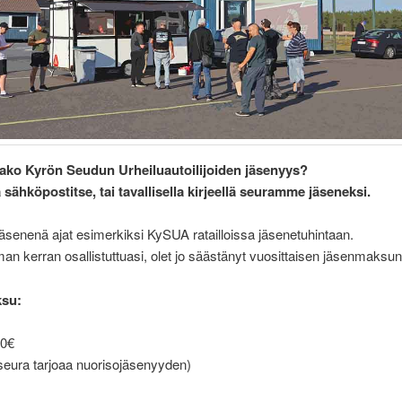
ako Kyrön Seudun Urheiluautoilijoiden jäsenyys?
yä sähköpostitse, tai tavallisella kirjeellä seuramme jäseneksi.
senenä ajat esimerkiksi KySUA ratailloissa jäsenetuhintaan.
n kerran osallistuttuasi, olet jo säästänyt vuosittaisen jäsenmaksun
su:
40€
seura tarjoaa nuorisojäsenyyden)