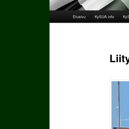
Päävalikko
Etusivu
KySUA info
KyS
Liit