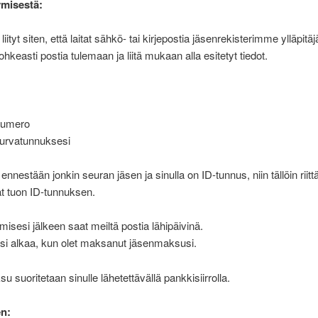
tymisestä:
iityt siten, että laitat sähkö- tai kirjepostia jäsenrekisterimme ylläpitäjä
rohkeasti postia tulemaan ja liitä mukaan alla esitetyt tiedot.
numero
turvatunnuksesi
 ennestään jonkin seuran jäsen ja sinulla on ID-tunnus, niin tällöin riitt
tat tuon ID-tunnuksen.
umisesi jälkeen saat meiltä postia lähipäivinä.
si alkaa, kun olet maksanut jäsenmaksusi.
 suoritetaan sinulle lähetettävällä pankkisiirrolla.
en: