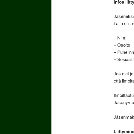
Infoa liit
Jäseneksi l
Laita siis 
– Nimi
– Osoite
– Puhelin
– Sosiaali
Jos olet jo
että ilmoi
Ilmoittaut
Jäsenyyte
Jäsenmaksu
Liittymin