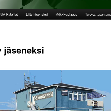
UA Rataillat
Liity jäseneksi
Mökkivuokraus
Tulevat tapahtum
y jäseneksi