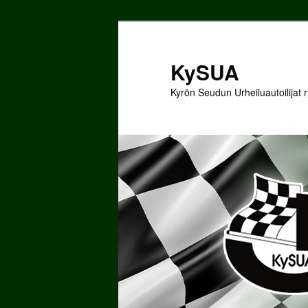
Siirry
sisältöön
KySUA
Kyrön Seudun Urheiluautoilijat r