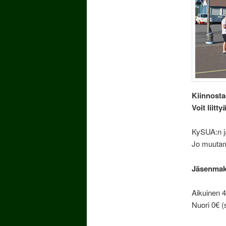
Kiinnosta
Voit liitt
KySUA:n jä
Jo muutama
Jäsenmak
Aikuinen 
Nuori 0€ (