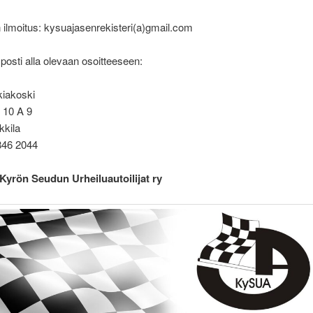
ilmoitus: kysuajasenrekisteri(a)gmail.com
 posti alla olevaan osoitteeseen:
kiakoski
 10 A 9
kkila
846 2044
 Kyrön Seudun Urheiluautoilijat ry