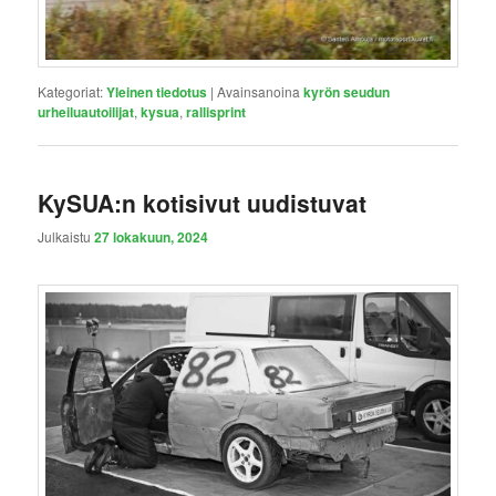
Kategoriat:
Yleinen tiedotus
|
Avainsanoina
kyrön seudun
urheiluautoilijat
,
kysua
,
rallisprint
KySUA:n kotisivut uudistuvat
Julkaistu
27 lokakuun, 2024