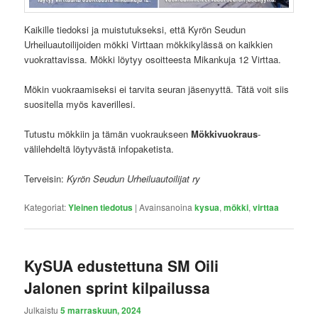
Kaikille tiedoksi ja muistutukseksi, että Kyrön Seudun
Urheiluautoilijoiden mökki Virttaan mökkikylässä on kaikkien
vuokrattavissa. Mökki löytyy osoitteesta Mikankuja 12 Virttaa.
Mökin vuokraamiseksi ei tarvita seuran jäsenyyttä. Tätä voit siis
suositella myös kaverillesi.
Tutustu mökkiin ja tämän vuokraukseen
Mökkivuokraus
-
välilehdeltä löytyvästä infopaketista.
Terveisin:
Kyrön Seudun Urheiluautoilijat ry
Kategoriat:
Yleinen tiedotus
|
Avainsanoina
kysua
,
mökki
,
virttaa
KySUA edustettuna SM Oili
Jalonen sprint kilpailussa
Julkaistu
5 marraskuun, 2024