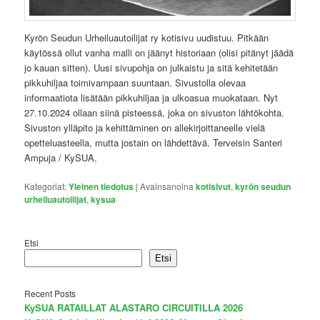
Kyrön Seudun Urheiluautoilijat ry kotisivu uudistuu. Pitkään
käytössä ollut vanha malli on jäänyt historiaan (olisi pitänyt jäädä
jo kauan sitten). Uusi sivupohja on julkaistu ja sitä kehitetään
pikkuhiljaa toimivampaan suuntaan. Sivustolla olevaa
informaatiota lisätään pikkuhiljaa ja ulkoasua muokataan. Nyt
27.10.2024 ollaan siinä pisteessä, joka on sivuston lähtökohta.
Sivuston ylläpito ja kehittäminen on allekirjoittaneelle vielä
opetteluasteella, mutta jostain on lähdettävä. Terveisin Santeri
Ampuja / KySUA.
Kategoriat:
Yleinen tiedotus
|
Avainsanoina
kotisivut
,
kyrön seudun
urheiluautoilijat
,
kysua
Etsi
Etsi
Recent Posts
KySUA RATAILLAT ALASTARO CIRCUITILLA 2026