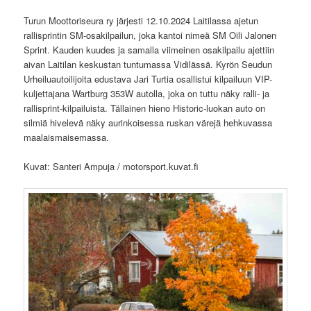
Turun Moottoriseura ry järjesti 12.10.2024 Laitilassa ajetun
rallisprintin SM-osakilpailun, joka kantoi nimeä SM Oili Jalonen
Sprint. Kauden kuudes ja samalla viimeinen osakilpailu ajettiin
aivan Laitilan keskustan tuntumassa Vidilässä. Kyrön Seudun
Urheiluautoilijoita edustava Jari Turtia osallistui kilpailuun VIP-
kuljettajana Wartburg 353W autolla, joka on tuttu näky ralli- ja
rallisprint-kilpailuista. Tällainen hieno Historic-luokan auto on
silmiä hivelevä näky aurinkoisessa ruskan värejä hehkuvassa
maalaismaisemassa.
Kuvat: Santeri Ampuja / motorsport.kuvat.fi