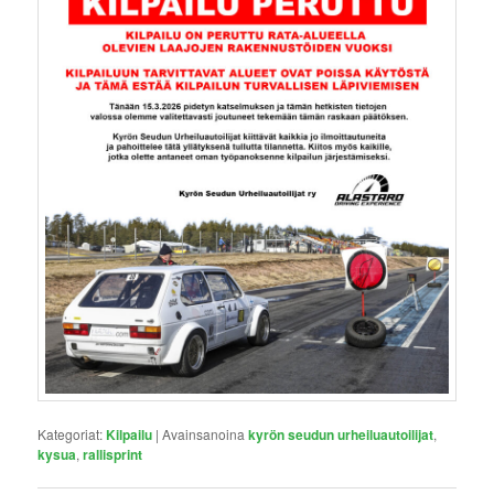
Kategoriat:
Kilpailu
|
Avainsanoina
kyrön seudun urheiluautoilijat
,
kysua
,
rallisprint