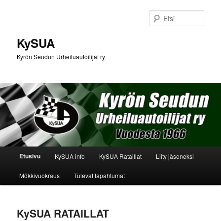
Siirry
Siirry
sisältöön
toissijaiseen
Etsi
sisältöön
KySUA
Kyrön Seudun Urheiluautoilijat ry
Päävalikko
Etusivu
KySUA info
KySUA Rataillat
Liity jäseneksi
Mökkivuokraus
Tulevat tapahtumat
KySUA RATAILLAT