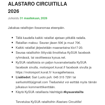
ALASTARO CIRCUITILLA
2026
Julkaistu
31 maaliskuun, 2026
Jakakaa ratailtojen ilosanomaa eteenpäin.
Tällä kaudella kaikki rataillat ajetaan pitkällä radalla.
Rataillan maksu: Seuran jäsen 50€ ja muut 70€.
Kaikki rataillat järjestetään maanantaina klo17-20.
Seuraa ratailtoihin liittyvää ilmoittelua KySUA facebook
ryhmässä, tai osoitteessa kysua.net.
KySUA ratailloista on paljon kuvamateriaalia KySUA
facebook sivulla,
motorsport.kuvat.fi
facebook sivulla ja
https://motorsport.kuvat.fi/ kuvagalleriassa.
Lisätiedot:
Sari Luoto puh: 045 315 7291 tai
sariluoto00(a)gmail.com Tiedustelut voi esittää myös tämän
julkaisun kommenttikenttään.
Käytä KySUA rataillasta häshtägiä
#kysuaratailta
Tervetuloa KySUA ratailtoihin Alastaro Circuitille!