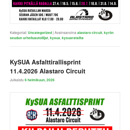
Kategoriat:
Uncategorized
|
Avainsanoina
alastaro circuit
,
kyrön
seudun urheiluautoilijat
,
kysua
,
kysuaratailta
KySUA Asfalttirallisprint
11.4.2026 Alastaro Circuit
Julkaistu
6 helmikuun, 2026